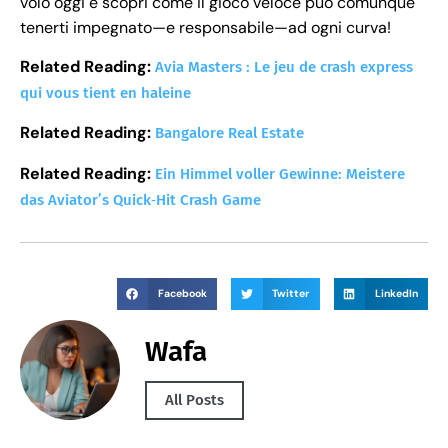
volo oggi e scopri come il gioco veloce può comunque
tenerti impegnato—e responsabile—ad ogni curva!
Related Reading:
Avia Masters : Le jeu de crash express
qui vous tient en haleine
Related Reading:
Bangalore Real Estate
Related Reading:
Ein Himmel voller Gewinne: Meistere
das Aviator’s Quick‑Hit Crash Game
Facebook
Twitter
LinkedIn
Wafa
All Posts