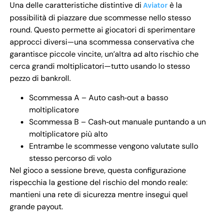
Una delle caratteristiche distintive di
è la
Aviator
possibilità di piazzare due scommesse nello stesso
round. Questo permette ai giocatori di sperimentare
approcci diversi—una scommessa conservativa che
garantisce piccole vincite, un’altra ad alto rischio che
cerca grandi moltiplicatori—tutto usando lo stesso
pezzo di bankroll.
Scommessa A – Auto cash‑out a basso
moltiplicatore
Scommessa B – Cash‑out manuale puntando a un
moltiplicatore più alto
Entrambe le scommesse vengono valutate sullo
stesso percorso di volo
Nel gioco a sessione breve, questa configurazione
rispecchia la gestione del rischio del mondo reale:
mantieni una rete di sicurezza mentre insegui quel
grande payout.