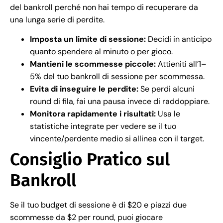
del bankroll perché non hai tempo di recuperare da
una lunga serie di perdite.
Imposta un limite di sessione:
Decidi in anticipo
quanto spendere al minuto o per gioco.
Mantieni le scommesse piccole:
Attieniti all’1–
5% del tuo bankroll di sessione per scommessa.
Evita di inseguire le perdite:
Se perdi alcuni
round di fila, fai una pausa invece di raddoppiare.
Monitora rapidamente i risultati:
Usa le
statistiche integrate per vedere se il tuo
vincente/perdente medio si allinea con il target.
Consiglio Pratico sul
Bankroll
Se il tuo budget di sessione è di $20 e piazzi due
scommesse da $2 per round, puoi giocare