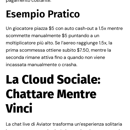
pagamento costante.
Esempio Pratico
Un giocatore piazza $5 con auto cash‑out a 1.5x mentre
scommette manualmente $5 puntando a un
moltiplicatore più alto. Se l’aereo raggiunge 1.5x, la
prima scommessa ottiene subito $7.50, mentre la
seconda rimane attiva fino a quando non viene
incassata manualmente o crasha.
La Cloud Sociale:
Chattare Mentre
Vinci
La chat live di Aviator trasforma un’esperienza solitaria