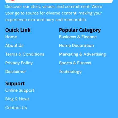
Discover our story, values, and commitment. We’re
your go to source for diverse content, making your
experience extraordinary and memorable.
Quick Link
Popular Category
Home
Business & Finance
About Us
Home Decoration
Terms & Conditions
Marketing & Advertising
Privacy Policy
Sports & Fitness
Disclaimer
Technology
Support
Online Support
Blog & News
Contact Us