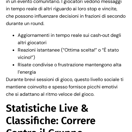
in un evento comunitario. I giocatori vedono messaggi
in tempo reale di altri riguardo ai loro stop e vincite,
che possono influenzare decisioni in frazioni di secondo
durante un round.
Aggiornamenti in tempo reale sui cash‑out degli
altri giocatori
Reazioni istantanee (“Ottima scelta!” o “È stato
vicino!”)
Risate condivise o frustrazione mantengono alta
l’energia
Durante brevi sessioni di gioco, questo livello sociale ti
mantiene coinvolto e spesso fornisce picchi emotivi
che si adattano al ritmo veloce del gioco.
Statistiche Live &
Classifiche: Correre