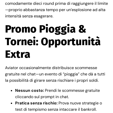
comodamente dieci round prima di raggiungere il limite
—proprio abbastanza tempo per un’esplosione ad alta
intensità senza esagerare.
Promo Pioggia &
Tornei: Opportunità
Extra
Aviator occasionalmente distribuisce scommesse
gratuite nel chat—un evento di “pioggia” che dà a tutti
la possibilità di girare senza rischiare i propri soldi.
Nessun costo:
Prendi le scommesse gratuite
cliccando sul prompt in chat.
Pratica senza rischio:
Prova nuove strategie o
test di tempismo senza intaccare il bankroll.