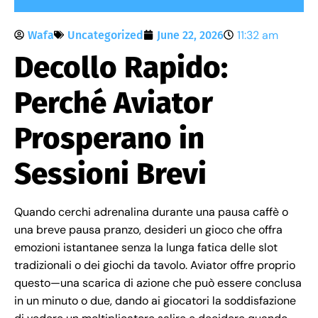
11:32 am
Wafa
Uncategorized
June 22, 2026
Decollo Rapido:
Perché Aviator
Prosperano in
Sessioni Brevi
Quando cerchi adrenalina durante una pausa caffè o
una breve pausa pranzo, desideri un gioco che offra
emozioni istantanee senza la lunga fatica delle slot
tradizionali o dei giochi da tavolo. Aviator offre proprio
questo—una scarica di azione che può essere conclusa
in un minuto o due, dando ai giocatori la soddisfazione