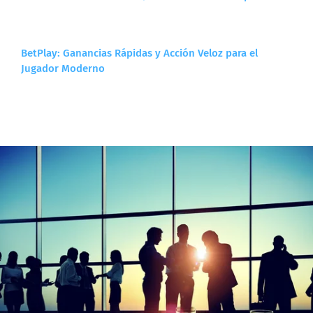
BetPlay: Ganancias Rápidas y Acción Veloz para el
Jugador Moderno