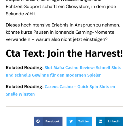
Echtzeit‑Support schafft ein Ökosystem, in dem jede
Sekunde zählt.
Dieses hochintensive Erlebnis in Anspruch zu nehmen,
könnte kurze Pausen in lohnende Gaming-Momente
verwandeln – warum also nicht jetzt einsteigen?
Cta Text: Join the Harvest!
Related Reading:
Slot Mafia Casino Review: Schnell‑Slots
und schnelle Gewinne für den modernen Spieler
Related Reading:
Cazeus Casino – Quick Spin Slots en
Snelle Winsten
Facebook
Twitter
LinkedIn