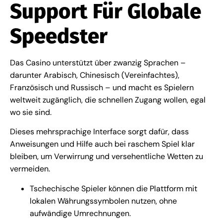
Support Für Globale
Speedster
Das Casino unterstützt über zwanzig Sprachen –
darunter Arabisch, Chinesisch (Vereinfachtes),
Französisch und Russisch – und macht es Spielern
weltweit zugänglich, die schnellen Zugang wollen, egal
wo sie sind.
Dieses mehrsprachige Interface sorgt dafür, dass
Anweisungen und Hilfe auch bei raschem Spiel klar
bleiben, um Verwirrung und versehentliche Wetten zu
vermeiden.
Tschechische Spieler können die Plattform mit
lokalen Währungssymbolen nutzen, ohne
aufwändige Umrechnungen.