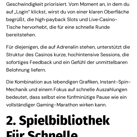
Geschwindigkeit priorisiert. Vom Moment an, in dem du
auf „Login“ klickst, wirst du von einer klaren Oberfläche
begrüßt, die high‑payback Slots und Live‑Casino-
Tische hervorhebt, die für eine schnelle Runde
bereitstehen.
Für diejenigen, die auf Adrenalin stehen, unterstützt die
Struktur des Casinos kurze, hochintensive Sessions, die
sofortiges Feedback und ein Gefühl der unmittelbaren
Belohnung liefern.
Die Kombination aus lebendigen Grafiken, Instant-Spin-
Mechanik und einem Fokus auf schnelle Auszahlungen
bedeutet, dass selbst eine fünfminütige Pause wie ein
vollständiger Gaming-Marathon wirken kann.
2. Spielbibliothek
Für Schnelle