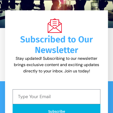
Subscribed to Our
Newsletter
Stay updated! Subscribing to our newsletter
brings exclusive content and exciting updates
directly to your inbox. Join us today!
Subscribe