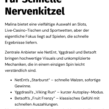
Nervenkitzel
Malina bietet eine vielfältige Auswahl an Slots,
Live‑Casino-Tischen und Sportwetten, aber der
eigentliche Fokus liegt auf Spielen, die schnelle
Ergebnisse liefern.
Zentrale Anbieter wie NetEnt, Yggdrasil und Betsoft
bringen hochwertige Visuals und unkomplizierte
Mechaniken, die in einem einzigen Spin leicht
verständlich sind.
NetEnt’s „Starburst“ – schnelle Walzen, sofortige
Gewinne.
Yggdrasil’s „Viking Run“ – kurzer Autoplay-Modus.
Betsoft’s „Fruit Frenzy“ – klassisches Gefühl mit
schnellen Auszahlungen.