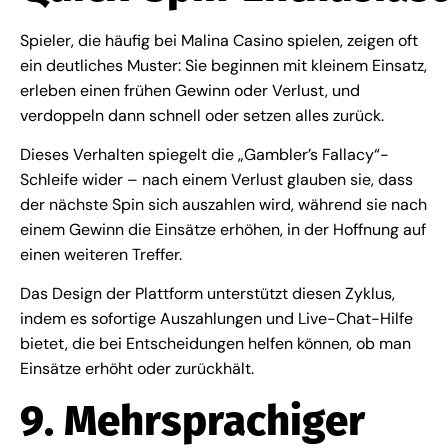
Spieler, die häufig bei Malina Casino spielen, zeigen oft
ein deutliches Muster: Sie beginnen mit kleinem Einsatz,
erleben einen frühen Gewinn oder Verlust, und
verdoppeln dann schnell oder setzen alles zurück.
Dieses Verhalten spiegelt die „Gambler’s Fallacy“-
Schleife wider – nach einem Verlust glauben sie, dass
der nächste Spin sich auszahlen wird, während sie nach
einem Gewinn die Einsätze erhöhen, in der Hoffnung auf
einen weiteren Treffer.
Das Design der Plattform unterstützt diesen Zyklus,
indem es sofortige Auszahlungen und Live-Chat-Hilfe
bietet, die bei Entscheidungen helfen können, ob man
Einsätze erhöht oder zurückhält.
9. Mehrsprachiger