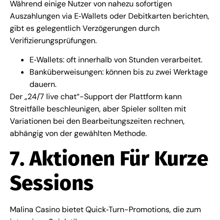
Während einige Nutzer von nahezu sofortigen
Auszahlungen via E‑Wallets oder Debitkarten berichten,
gibt es gelegentlich Verzögerungen durch
Verifizierungsprüfungen.
E‑Wallets: oft innerhalb von Stunden verarbeitet.
Banküberweisungen: können bis zu zwei Werktage
dauern.
Der „24/7 live chat“-Support der Plattform kann
Streitfälle beschleunigen, aber Spieler sollten mit
Variationen bei den Bearbeitungszeiten rechnen,
abhängig von der gewählten Methode.
7. Aktionen Für Kurze
Sessions
Malina Casino bietet Quick‑Turn-Promotions, die zum