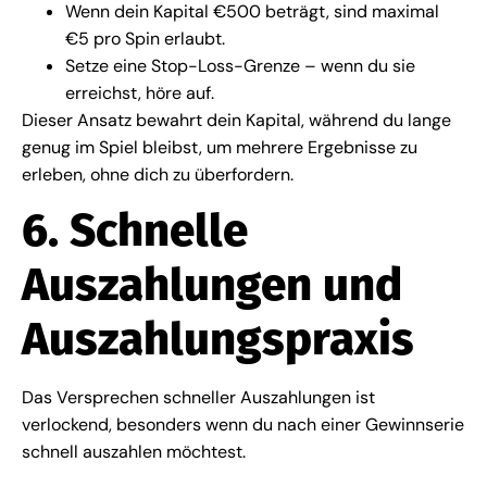
Wenn dein Kapital €500 beträgt, sind maximal
€5 pro Spin erlaubt.
Setze eine Stop-Loss-Grenze – wenn du sie
erreichst, höre auf.
Dieser Ansatz bewahrt dein Kapital, während du lange
genug im Spiel bleibst, um mehrere Ergebnisse zu
erleben, ohne dich zu überfordern.
6. Schnelle
Auszahlungen und
Auszahlungspraxis
Das Versprechen schneller Auszahlungen ist
verlockend, besonders wenn du nach einer Gewinnserie
schnell auszahlen möchtest.