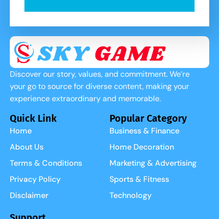
Discover our story, values, and commitment. We’re
your go to source for diverse content, making your
experience extraordinary and memorable.
Quick Link
Popular Category
Home
Business & Finance
About Us
Home Decoration
Terms & Conditions
Marketing & Advertising
Privacy Policy
Sports & Fitness
Disclaimer
Technology
Support