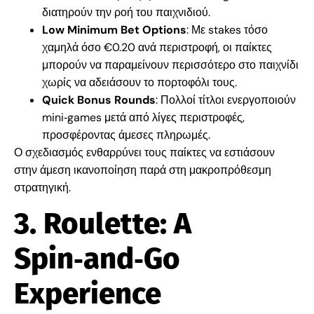
διατηρούν την ροή του παιχνιδιού.
Low Minimum Bet Options
: Με stakes τόσο
χαμηλά όσο €0.20 ανά περιστροφή, οι παίκτες
μπορούν να παραμείνουν περισσότερο στο παιχνίδι
χωρίς να αδειάσουν το πορτοφόλι τους.
Quick Bonus Rounds
: Πολλοί τίτλοι ενεργοποιούν
mini‑games μετά από λίγες περιστροφές,
προσφέροντας άμεσες πληρωμές.
Ο σχεδιασμός ενθαρρύνει τους παίκτες να εστιάσουν
στην άμεση ικανοποίηση παρά στη μακροπρόθεσμη
στρατηγική.
3. Roulette: A
Spin‑and‑Go
Experience