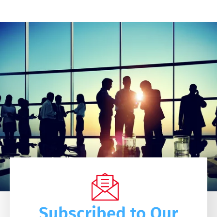
Subscribed to Our