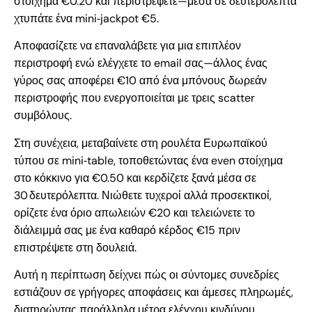
στοίχημα €0.20 και περιστρέφετε—μέσα σε δευτερόλεπτα
χτυπάτε ένα mini‑jackpot €5.
Αποφασίζετε να επαναλάβετε για μια επιπλέον
περιστροφή ενώ ελέγχετε το email σας—άλλος ένας
γύρος σας αποφέρει €10 από ένα μπόνους δωρεάν
περιστροφής που ενεργοποιείται με τρεις scatter
συμβόλους.
Στη συνέχεια, μεταβαίνετε στη ρουλέτα Ευρωπαϊκού
τύπου σε mini‑table, τοποθετώντας ένα even στοίχημα
στο κόκκινο για €0.50 και κερδίζετε ξανά μέσα σε
30 δευτερόλεπτα. Νιώθετε τυχεροί αλλά προσεκτικοί,
ορίζετε ένα όριο απωλειών €20 και τελειώνετε το
διάλειμμά σας με ένα καθαρό κέρδος €15 πριν
επιστρέψετε στη δουλειά.
Αυτή η περίπτωση δείχνει πώς οι σύντομες συνεδρίες
εστιάζουν σε γρήγορες αποφάσεις και άμεσες πληρωμές,
διατηρώντας παράλληλα μέτρα ελέγχου κινδύνου.