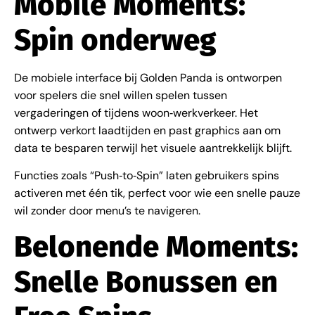
Mobile Moments:
Spin onderweg
De mobiele interface bij Golden Panda is ontworpen
voor spelers die snel willen spelen tussen
vergaderingen of tijdens woon‑werkverkeer. Het
ontwerp verkort laadtijden en past graphics aan om
data te besparen terwijl het visuele aantrekkelijk blijft.
Functies zoals “Push‑to‑Spin” laten gebruikers spins
activeren met één tik, perfect voor wie een snelle pauze
wil zonder door menu’s te navigeren.
Belonende Moments:
Snelle Bonussen en