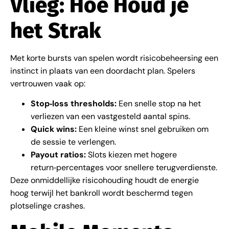
Vlieg: Hoe Houd je
het Strak
Met korte bursts van spelen wordt risicobeheersing een
instinct in plaats van een doordacht plan. Spelers
vertrouwen vaak op:
Stop‑loss thresholds:
Een snelle stop na het
verliezen van een vastgesteld aantal spins.
Quick wins:
Een kleine winst snel gebruiken om
de sessie te verlengen.
Payout ratios:
Slots kiezen met hogere
return‑percentages voor snellere terugverdienste.
Deze onmiddellijke risicohouding houdt de energie
hoog terwijl het bankroll wordt beschermd tegen
plotselinge crashes.