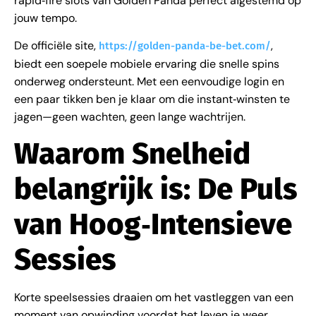
rapid‑fire slots van Golden Panda perfect afgestemd op
jouw tempo.
De officiële site,
,
https://golden-panda-be-bet.com/
biedt een soepele mobiele ervaring die snelle spins
onderweg ondersteunt. Met een eenvoudige login en
een paar tikken ben je klaar om die instant‑winsten te
jagen—geen wachten, geen lange wachtrijen.
Waarom Snelheid
belangrijk is: De Puls
van Hoog‑Intensieve
Sessies
Korte speelsessies draaien om het vastleggen van een
moment van opwinding voordat het leven je weer