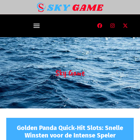
Sky Game
Golden Panda Quick‑Hit Slots: Snelle
Winsten voor de Intense Speler