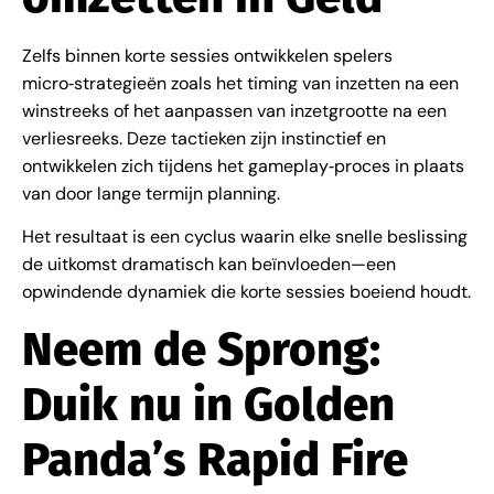
Zelfs binnen korte sessies ontwikkelen spelers
micro‑strategieën zoals het timing van inzetten na een
winstreeks of het aanpassen van inzetgrootte na een
verliesreeks. Deze tactieken zijn instinctief en
ontwikkelen zich tijdens het gameplay‑proces in plaats
van door lange termijn planning.
Het resultaat is een cyclus waarin elke snelle beslissing
de uitkomst dramatisch kan beïnvloeden—een
opwindende dynamiek die korte sessies boeiend houdt.
Neem de Sprong:
Duik nu in Golden
Panda’s Rapid Fire