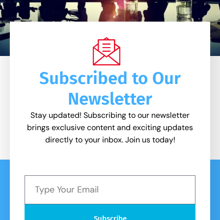
Subscribed to Our
Newsletter
Stay updated! Subscribing to our newsletter
brings exclusive content and exciting updates
directly to your inbox. Join us today!
Subscribe