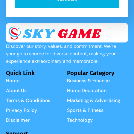
Discover our story, values, and commitment. We’re
your go to source for diverse content, making your
experience extraordinary and memorable.
Quick Link
Popular Category
Home
Business & Finance
About Us
Home Decoration
Terms & Conditions
Marketing & Advertising
Privacy Policy
Sports & Fitness
Disclaimer
Technology
Support