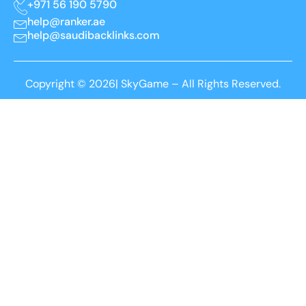
+971 56 190 5790
help@ranker.ae
help@saudibacklinks.com
Copyright © 2026| SkyGame – All Rights Reserved.