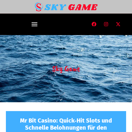
Sky Game
Mr Bit Casino: Quick‑Hit Slots und
Schnelle Belohnungen für den