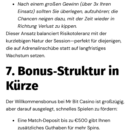
Nach einem großen Gewinn (über 3x Ihren
Einsatz) sollten Sie überlegen, aufzuhören; die
Chancen neigen dazu, mit der Zeit wieder in
Richtung Verlust zu kippen.
Dieser Ansatz balanciert Risikotoleranz mit der
kurzlebigen Natur der Session—perfekt für diejenigen,
die auf Adrenalinschübe statt auf langfristiges
Wachstum setzen.
7. Bonus‑Struktur in
Kürze
Der Willkommensbonus bei Mr Bit Casino ist großzügig,
aber darauf ausgelegt, schnelles Spielen zu fördern:
Eine Match‑Deposit bis zu €500 gibt Ihnen
zusätzliches Guthaben für mehr Spins.