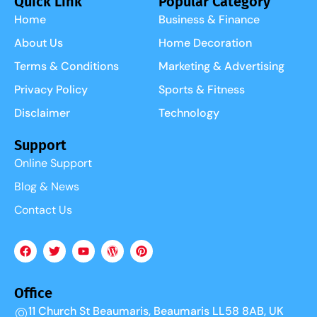
Quick Link
Popular Category
Home
Business & Finance
About Us
Home Decoration
Terms & Conditions
Marketing & Advertising
Privacy Policy
Sports & Fitness
Disclaimer
Technology
Support
Online Support
Blog & News
Contact Us
Office
11 Church St Beaumaris, Beaumaris LL58 8AB, UK