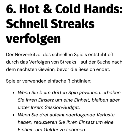
6. Hot & Cold Hands:
Schnell Streaks
verfolgen
Der Nervenkitzel des schnellen Spiels entsteht oft
durch das Verfolgen von Streaks—auf der Suche nach
dem nächsten Gewinn, bevor die Session endet.
Spieler verwenden einfache Richtlinien:
Wenn Sie beim dritten Spin gewinnen, erhöhen
Sie Ihren Einsatz um eine Einheit, bleiben aber
unter Ihrem Session‑Budget.
Wenn Sie drei aufeinanderfolgende Verluste
haben, reduzieren Sie Ihren Einsatz um eine
Einheit, um Gelder zu schonen.