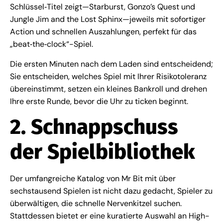
Schlüssel‑Titel zeigt—Starburst, Gonzo’s Quest und
Jungle Jim and the Lost Sphinx—jeweils mit sofortiger
Action und schnellen Auszahlungen, perfekt für das
„beat‑the‑clock“-Spiel.
Die ersten Minuten nach dem Laden sind entscheidend;
Sie entscheiden, welches Spiel mit Ihrer Risikotoleranz
übereinstimmt, setzen ein kleines Bankroll und drehen
Ihre erste Runde, bevor die Uhr zu ticken beginnt.
2. Schnappschuss
der Spielbibliothek
Der umfangreiche Katalog von Mr Bit mit über
sechstausend Spielen ist nicht dazu gedacht, Spieler zu
überwältigen, die schnelle Nervenkitzel suchen.
Stattdessen bietet er eine kuratierte Auswahl an High-