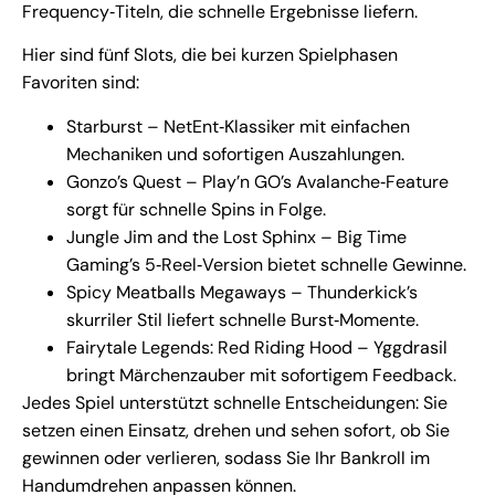
Frequency‑Titeln, die schnelle Ergebnisse liefern.
Hier sind fünf Slots, die bei kurzen Spielphasen
Favoriten sind:
Starburst – NetEnt‑Klassiker mit einfachen
Mechaniken und sofortigen Auszahlungen.
Gonzo’s Quest – Play’n GO’s Avalanche‑Feature
sorgt für schnelle Spins in Folge.
Jungle Jim and the Lost Sphinx – Big Time
Gaming’s 5‑Reel‑Version bietet schnelle Gewinne.
Spicy Meatballs Megaways – Thunderkick’s
skurriler Stil liefert schnelle Burst‑Momente.
Fairytale Legends: Red Riding Hood – Yggdrasil
bringt Märchenzauber mit sofortigem Feedback.
Jedes Spiel unterstützt schnelle Entscheidungen: Sie
setzen einen Einsatz, drehen und sehen sofort, ob Sie
gewinnen oder verlieren, sodass Sie Ihr Bankroll im
Handumdrehen anpassen können.