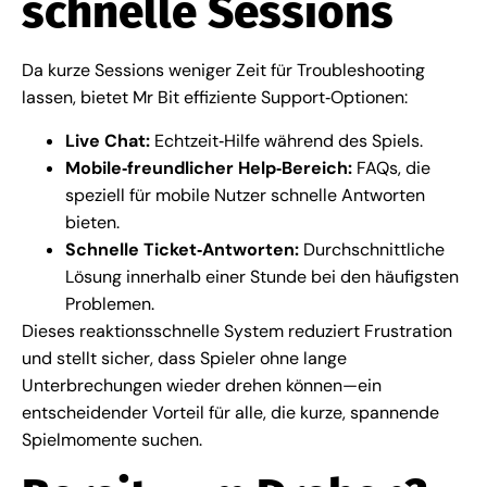
schnelle Sessions
Da kurze Sessions weniger Zeit für Troubleshooting
lassen, bietet Mr Bit effiziente Support‑Optionen:
Live Chat:
Echtzeit‑Hilfe während des Spiels.
Mobile‑freundlicher Help‑Bereich:
FAQs, die
speziell für mobile Nutzer schnelle Antworten
bieten.
Schnelle Ticket‑Antworten:
Durchschnittliche
Lösung innerhalb einer Stunde bei den häufigsten
Problemen.
Dieses reaktionsschnelle System reduziert Frustration
und stellt sicher, dass Spieler ohne lange
Unterbrechungen wieder drehen können—ein
entscheidender Vorteil für alle, die kurze, spannende
Spielmomente suchen.