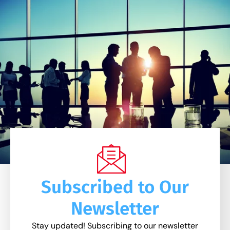
Subscribed to Our
Newsletter
Stay updated! Subscribing to our newsletter