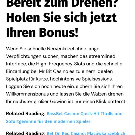
Bereit zum Drehen?
Holen Sie sich jetzt
Ihren Bonus!
Wenn Sie schnelle Nervenkitzel ohne lange
Verpflichtungen suchen, machen das streamlined
Interface, die High-Frequency‑Slots und die schnelle
Einzahlung bei Mr Bit Casino es zu einem idealen
Spielplatz für kurze, hochintensive Spielsessions.
Loggen Sie sich noch heute ein, sichern Sie sich Ihren
Willkommensbonus und lassen Sie die Walzen drehen—
Ihr nächster großer Gewinn ist nur einen Klick entfernt.
Related Reading:
BassBet Casino: Quick‑Hit Thrills und
Sofortgewinne für den modernen Spieler
Related Reading:
Bet On Red Casino: Placówka szybkich