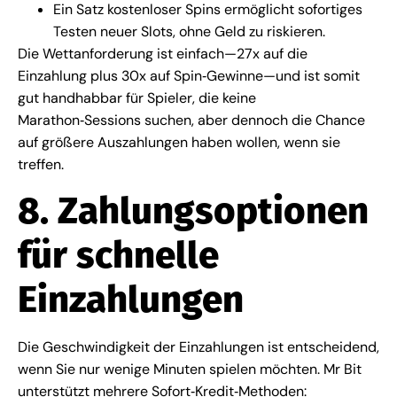
Ein Satz kostenloser Spins ermöglicht sofortiges
Testen neuer Slots, ohne Geld zu riskieren.
Die Wettanforderung ist einfach—27x auf die
Einzahlung plus 30x auf Spin‑Gewinne—und ist somit
gut handhabbar für Spieler, die keine
Marathon‑Sessions suchen, aber dennoch die Chance
auf größere Auszahlungen haben wollen, wenn sie
treffen.
8. Zahlungsoptionen
für schnelle
Einzahlungen
Die Geschwindigkeit der Einzahlungen ist entscheidend,
wenn Sie nur wenige Minuten spielen möchten. Mr Bit
unterstützt mehrere Sofort‑Kredit‑Methoden: