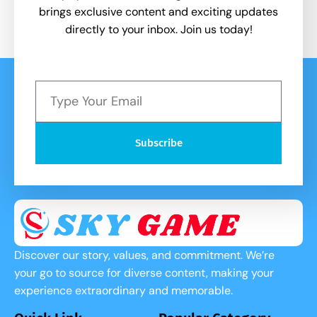
brings exclusive content and exciting updates
directly to your inbox. Join us today!
Subscribe
Discover our story, values, and commitment. We’re
your go to source for diverse content, making your
experience extraordinary and memorable.